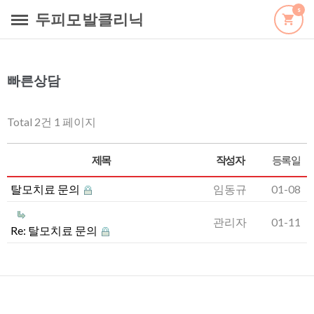
s
두피모발클리닉
빠른상담
Total 2건
1 페이지
제목
작성자
등록일
탈모치료 문의
임동규
01-08
관리자
01-11
Re: 탈모치료 문의